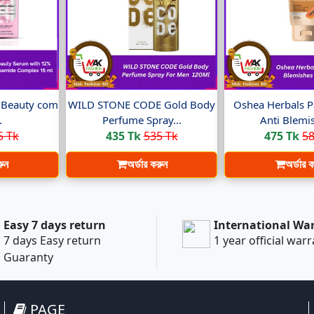
t Beauty com
WILD STONE CODE Gold Body
Oshea Herbals P
.
Perfume Spray...
Anti Blemis
5 Tk
435 Tk
535 Tk
475 Tk
58
রুন
অর্ডার করুন
অর্ডার 
Easy 7 days return
International Wa
7 days Easy return
1 year official war
Guaranty
PAGE