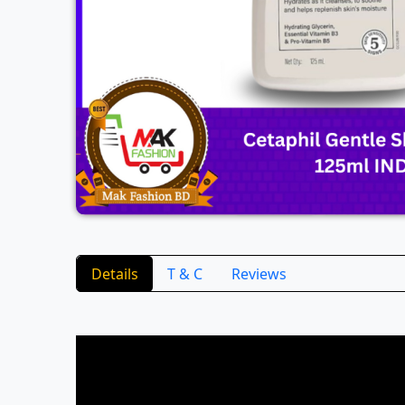
Details
T & C
Reviews