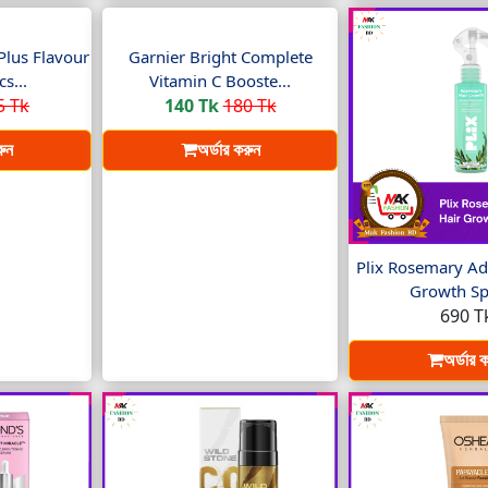
Plus Flavour
Garnier Bright Complete
s...
Vitamin C Booste...
5 Tk
140 Tk
180 Tk
রুন
অর্ডার করুন
Plix Rosemary Ad
Growth Spr
690 T
অর্ডার 