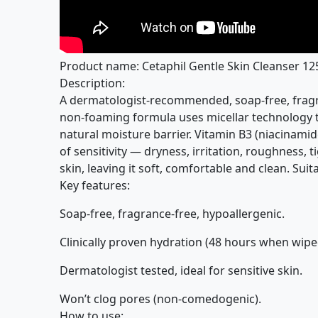
Product name: Cetaphil Gentle Skin Cleanser 12
Description:
A dermatologist-recommended, soap-free, fragra
non-foaming formula uses micellar technology to
natural moisture barrier. Vitamin B3 (niacinamid
of sensitivity — dryness, irritation, roughness,
skin, leaving it soft, comfortable and clean. Sui
Key features:
Soap-free, fragrance-free, hypoallergenic.
Clinically proven hydration (48 hours when wiped
Dermatologist tested, ideal for sensitive skin.
Won’t clog pores (non-comedogenic).
How to use: