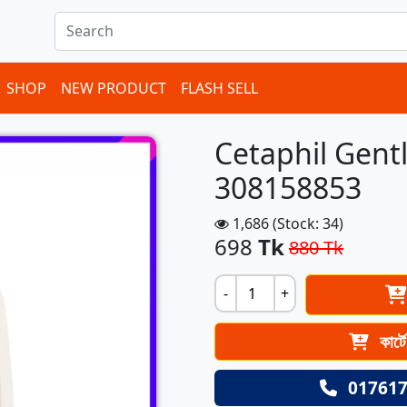
ems in cart
SHOP
NEW PRODUCT
FLASH SELL
Cetaphil Gentl
308158853
1,686 (Stock: 34)
698
Tk
880 Tk
-
+
কার্ট
017617
Next