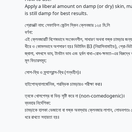
Apply a liberal amount on damp (or dry) skin, mas
is still damp for best results.
প্রোডাক্ট নাম: সেফাফিল জেন্টল স্কিন ক্লেনজার ১২৫ মি.লি
বর্ণনা:
এই ক্লেনজারটি বিশেষভাবে সংবেদনশীল, সাধারণ অথবা শুষ্ক চামড়ার জন্য
ধীরে ও কোমলভাবে অপসারণ হয়। ভিটামিন B3 (নিয়াসিনামাইড), প্রো-ভিটামি
জ্বালা, খসখসে ভাব, টানটান ভাব এবং দুর্বল বাধা–রোধ-ক্ষমতা–এর বিরুদ্
মূল ফিচারসমূহ:
সোপ-ফ্রি ও ফ্র্যাগ্রান্স-ফ্রি (গন্ধহীন)।
হাইপোঅ্যালার্জেনিক, পরম্ভিক চামড়ায়ও পরীক্ষা করা।
ত্বকে খোসপেস্র বা ভিড় সৃষ্টি করে না (non-comedogenic)।
ব্যবহার নির্দেশিকা:
চামড়াকে হালকা ভেজানো বা শুষ্ক অবস্থায় ক্লেনজার লাগান, লোভবশতঃ গ
ধরে রাখতে সহায়তা হয়।