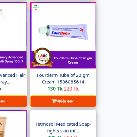
vanced Hair
Fourderm Tube of 20 gm
ay...
Cream 1586085614
k
130 Tk
220 Tk
করুন
অর্ডার করুন
Tetmosol Medicated Soap-
fights skin inf...