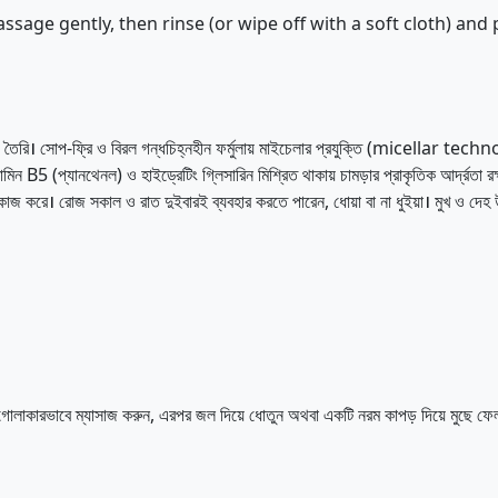
sage gently, then rinse (or wipe off with a soft cloth) and 
 তৈরি। সোপ-ফ্রি ও বিরল গন্ধচিহ্নহীন ফর্মুলায় মাইচেলার প্রযুক্তি (micellar techn
ন B5 (প্যানথেনল) ও হাইড্রেটিং গ্লিসারিন মিশ্রিত থাকায় চামড়ার প্রাকৃতিক আর্দ্রতা র
ধে কাজ করে। রোজ সকাল ও রাত দুইবারই ব্যবহার করতে পারেন, ধোয়া বা না ধুইয়া। মুখ ও দে
োলাকারভাবে ম্যাসাজ করুন, এরপর জল দিয়ে ধোতুন অথবা একটি নরম কাপড় দিয়ে মুছে ফেলুন