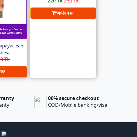
220 Tk
280 Tk
অর্ডার করুন
apayaclean
hes...
0 Tk
করুন
rranty
00% secure checkout
ranty
COD/Mobile banking/visa