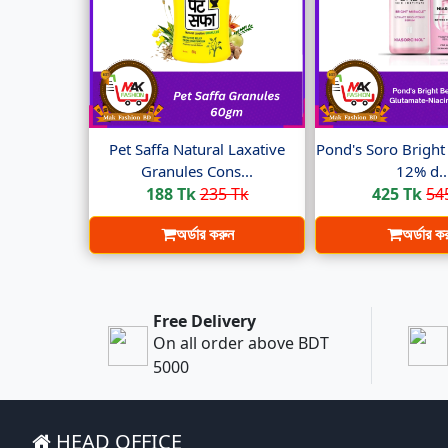
Pet Saffa Natural Laxative
Pond's Soro Brigh
Granules Cons...
12% d..
188 Tk
235 Tk
425 Tk
54
অর্ডার করুন
অর্ডার ক
Free Delivery
On all order above BDT
5000
HEAD OFFICE