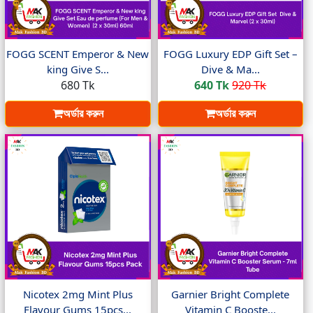
FOGG SCENT Emperor & New
FOGG Luxury EDP Gift Set –
king Give S...
Dive & Ma...
680 Tk
640 Tk
920 Tk
অর্ডার করুন
অর্ডার করুন
Nicotex 2mg Mint Plus
Garnier Bright Complete
Flavour Gums 15pcs...
Vitamin C Booste...