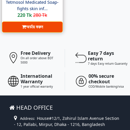
Tetmosol Medicated Soap-
fights skin inf...
220 Tk
280 Tk
অর্ডার করুন
Free Delivery
Easy 7 days
return
On all order above BDT
5000
7 days Easy return Guaranty
International
00% secure
Warranty
checkout
1 year official warranty
COD/Mobile banking/visa
HEAD OFFICE
House#12/1, Zohirul Islam Avenue Section
Address:
- 12, Pallabi, Mirpur, Dhaka - 1216, Bangladesh