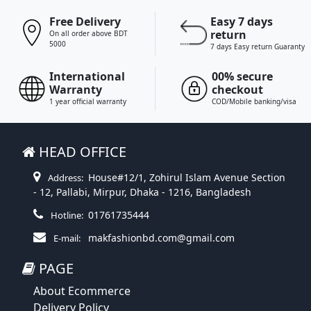
Free Delivery
Easy 7 days
return
On all order above BDT
5000
7 days Easy return Guaranty
International
00% secure
Warranty
checkout
1 year official warranty
COD/Mobile banking/visa
HEAD OFFICE
House#12/1, Zohirul Islam Avenue Section
Address:
- 12, Pallabi, Mirpur, Dhaka - 1216, Bangladesh
01761735444
Hotline:
makfashionbd.com@gmail.com
E-mail:
PAGE
About Ecommerce
Delivery Policy