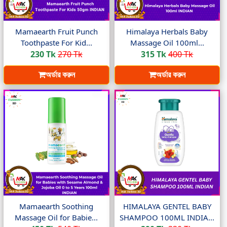
Mamaearth Fruit Punch
Himalaya Herbals Baby
Toothpaste For Kid...
Massage Oil 100ml...
230 Tk
270 Tk
315 Tk
400 Tk
অর্ডার করুন
অর্ডার করুন
Mamaearth Soothing
HIMALAYA GENTEL BABY
Massage Oil for Babie...
SHAMPOO 100ML INDIA...