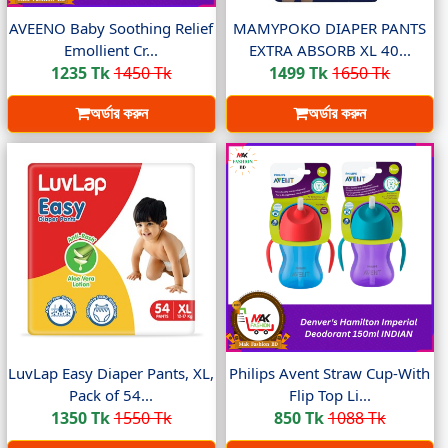
AVEENO Baby Soothing Relief
MAMYPOKO DIAPER PANTS
Emollient Cr...
EXTRA ABSORB XL 40...
1235 Tk
1450 Tk
1499 Tk
1650 Tk
অর্ডার করুন
অর্ডার করুন
LuvLap Easy Diaper Pants, XL,
Philips Avent Straw Cup-With
Pack of 54...
Flip Top Li...
1350 Tk
1550 Tk
850 Tk
1088 Tk