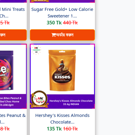
 Mini Treats
Sugar Free Gold+ Low Calorie
Ch...
Sweetener 1...
5 Tk
350 Tk
440 Tk
করুন
অর্ডার করুন
es Peanut &
Hershey's Kisses Almonds
...
Chocolate...
8 Tk
135 Tk
160 Tk