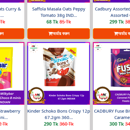
ats Curry &
Saffola Masala Oats Peppy
Cadbury Assorted
..
Tomato 38g IND...
Assorted 
 Tk
68 Tk
85 Tk
299 Tk
38
রুন
অর্ডার করুন
অর্ডার 
Strawberry
Kinder Schoko Bons Crispy 12p
CADBURY Fuse Bit
i...
67.2gm 360...
Caramel
2 Tk
290 Tk
360 Tk
300 Tk
34