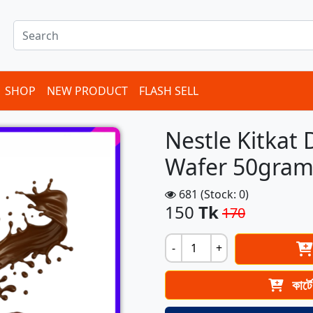
SHOP
NEW PRODUCT
FLASH SELL
Nestle Kitkat
Wafer 50gram
681 (Stock: 0)
150
Tk
170
-
+
কার্ট