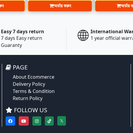
রুন
অর্ডার করুন
অর্ডার 
Easy 7 days return
International Wa
7 days Easy return
1 year official war
Guaranty
PAGE
About Ecommerce
Delivery Policy
Terms & Condition
Return Policy
FOLLOW US
𝕏