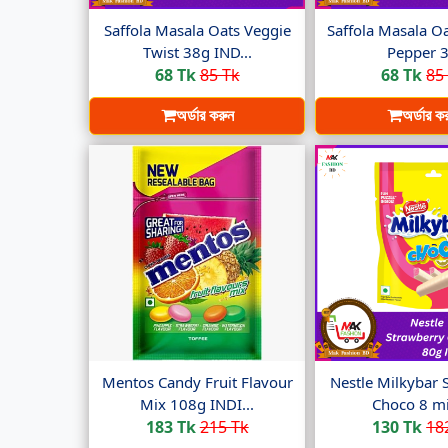
Saffola Masala Oats Veggie
Saffola Masala O
Twist 38g IND...
Pepper 3.
68 Tk
85 Tk
68 Tk
85
অর্ডার করুন
অর্ডার ক
Mentos Candy Fruit Flavour
Nestle Milkybar 
Mix 108g INDI...
Choco 8 min
183 Tk
215 Tk
130 Tk
18