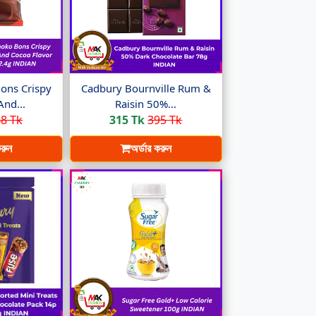
ons Crispy
Cadbury Bournville Rum &
And...
Raisin 50%...
8 Tk
315 Tk
395 Tk
করুন
অর্ডার করুন