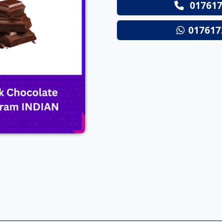
017617
Next
017617