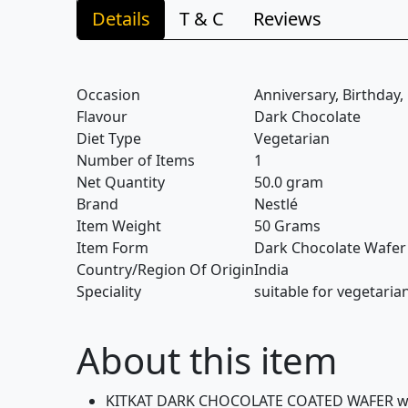
Details
T & C
Reviews
Occasion
Anniversary, Birthday
Flavour
Dark Chocolate
Diet Type
Vegetarian
Number of Items
1
Net Quantity
50.0 gram
Brand
Nestlé
Item Weight
50 Grams
Item Form
Dark Chocolate Wafer
Country/Region Of Origin
India
Speciality
suitable for vegetaria
About this item
KITKAT DARK CHOCOLATE COATED WAFER where