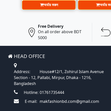
অর্ডার করুন
অর্ডার ক
Free Delivery
On all order above BDT
5000
HEAD OFFICE
Address:
House#12/1, Zohirul Islam Avenue
Section - 12, Pallabi, Mirpur, Dhaka - 1216,
Bangladesh
Hotline:
01761735444
E-mail:
makfashionbd.com@gmail.com