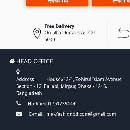
অর্ডার করুন
অর্ডার ক
Free Delivery
On all order above BDT
5000
HEAD OFFICE
Address:
House#12/1, Zohirul Islam Avenue
Section - 12, Pallabi, Mirpur, Dhaka - 1216,
Bangladesh
Hotline:
01761735444
E-mail:
makfashionbd.com@gmail.com