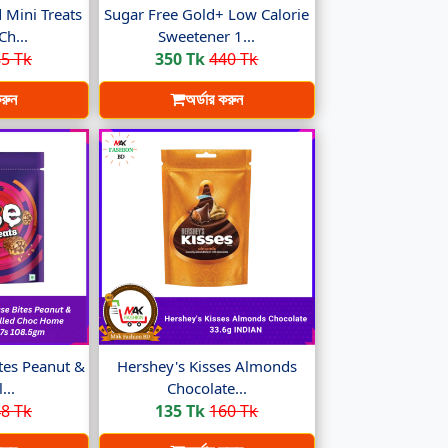
 Mini Treats
Sugar Free Gold+ Low Calorie
Ch...
Sweetener 1...
5 Tk
350 Tk
440 Tk
করুন
অর্ডার করুন
es Peanut &
Hershey's Kisses Almonds
...
Chocolate...
8 Tk
135 Tk
160 Tk