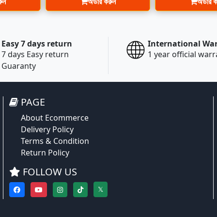
রুন
অর্ডার করুন
অর্ডার 
Easy 7 days return
International Wa
7 days Easy return
1 year official war
Guaranty
PAGE
About Ecommerce
Delivery Policy
Terms & Condition
Return Policy
FOLLOW US
𝕏