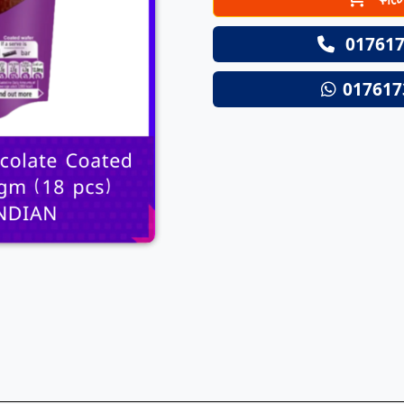
Next
017617
017617