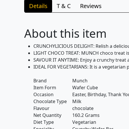
Details
T & C
Reviews
About this item
CRUNCHYLICIOUS DELIGHT: Relish a delicio
LIGHT CHOCO TREAT: MUNCH choco treat is a 
SAVOUR IT ANYTIME: Enjoy a crunchy treat a
IDEAL FOR VEGETARIANS: It is a vegetarian p
Brand
Munch
Item Form
Wafer Cube
Occasion
Easter, Birthday, Thank Y
Chocolate Type
Milk
Flavour
chocolate
Net Quantity
160.2 Grams
Diet Type
Vegetarian