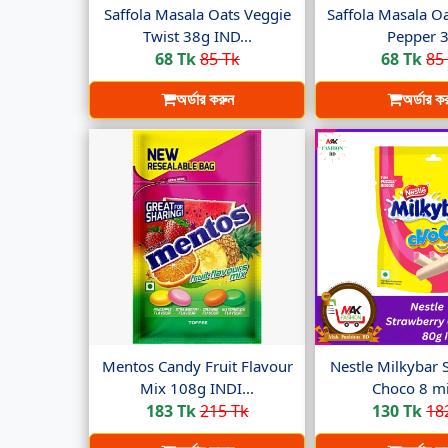
Saffola Masala Oats Veggie
Saffola Masala O
Twist 38g IND...
Pepper 3.
68 Tk
85 Tk
68 Tk
85
অর্ডার করুন
অর্ডার ক
Mentos Candy Fruit Flavour
Nestle Milkybar 
Mix 108g INDI...
Choco 8 min
183 Tk
215 Tk
130 Tk
18