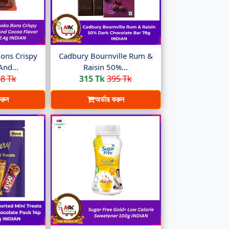
ons Crispy
Cadbury Bournville Rum &
And...
Raisin 50%...
8 Tk
315 Tk
395 Tk
করুন
অর্ডার করুন