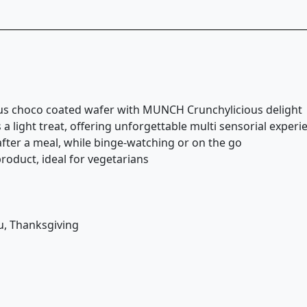
us choco coated wafer with MUNCH Crunchylicious delight
light treat, offering unforgettable multi sensorial experi
fter a meal, while binge-watching or on the go
roduct, ideal for vegetarians
ou, Thanksgiving