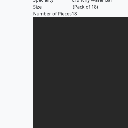
Speciality
Crunchy Wafer Bar
Size
(Pack of 18)
Number of Pieces
18