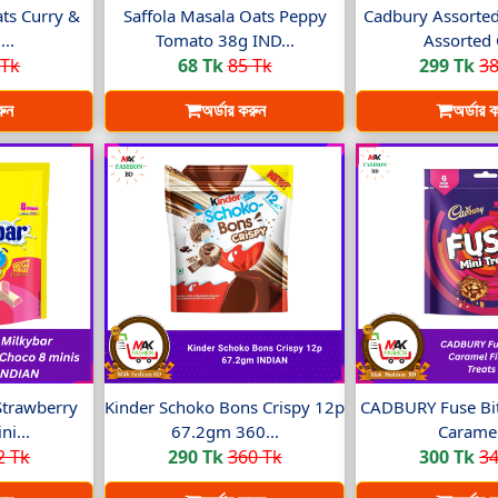
ats Curry &
Saffola Masala Oats Peppy
Cadbury Assorted
..
Tomato 38g IND...
Assorted 
 Tk
68 Tk
85 Tk
299 Tk
38
রুন
অর্ডার করুন
অর্ডার 
Strawberry
Kinder Schoko Bons Crispy 12p
CADBURY Fuse Bit
i...
67.2gm 360...
Caramel
2 Tk
290 Tk
360 Tk
300 Tk
34