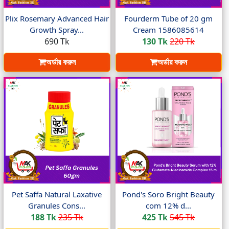
Plix Rosemary Advanced Hair
Fourderm Tube of 20 gm
Growth Spray...
Cream 1586085614
690 Tk
130 Tk
220 Tk
অর্ডার করুন
অর্ডার করুন
Pet Saffa Natural Laxative
Pond's Soro Bright Beauty
Granules Cons...
com 12% d...
188 Tk
235 Tk
425 Tk
545 Tk