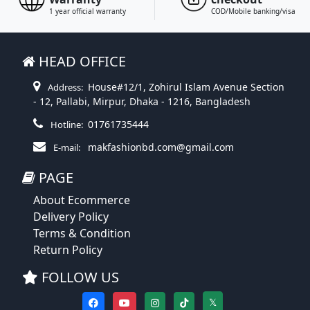
1 year official warranty
COD/Mobile banking/visa
HEAD OFFICE
House#12/1, Zohirul Islam Avenue Section
Address:
- 12, Pallabi, Mirpur, Dhaka - 1216, Bangladesh
01761735444
Hotline:
makfashionbd.com@gmail.com
E-mail:
PAGE
About Ecommerce
Delivery Policy
Terms & Condition
Return Policy
FOLLOW US
𝕏