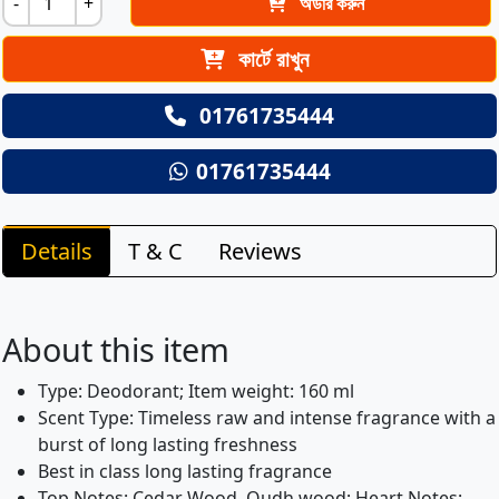
-
+
অর্ডার করুন
কার্টে রাখুন
01761735444
01761735444
Details
T & C
Reviews
About this item
Type: Deodorant; Item weight: 160 ml
Scent Type: Timeless raw and intense fragrance with a
burst of long lasting freshness
Best in class long lasting fragrance
Top Notes: Cedar Wood, Oudh wood; Heart Notes: